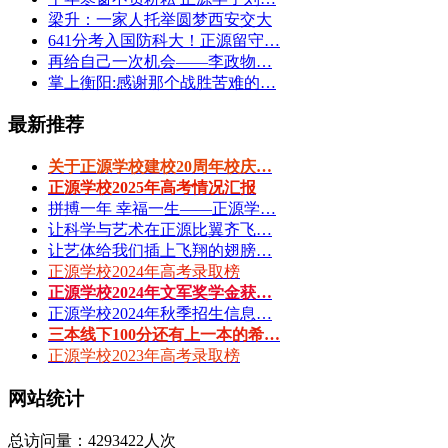
梁升：一家人托举圆梦西安交大
641分考入国防科大！正源留守…
再给自己一次机会——李政物…
掌上衡阳:感谢那个战胜苦难的…
最新推荐
关于正源学校建校20周年校庆…
正源学校2025年高考情况汇报
拼搏一年 幸福一生——正源学…
让科学与艺术在正源比翼齐飞…
让艺体给我们插上飞翔的翅膀…
正源学校2024年高考录取榜
正源学校2024年文军奖学金获…
正源学校2024年秋季招生信息…
三本线下100分还有上一本的希…
正源学校2023年高考录取榜
网站统计
总访问量：4293422人次