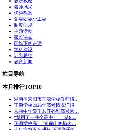
教研教改
名师风采
优秀教案
党委团委少工委
制度法规
主题活动
家长课堂
国旗下的讲话
学科建设
计划总结
教育新闻
栏目导航
本月排行TOP10
湖南省耒阳市正源学校教师招…
正源学校2026年高考情况汇报
从初中年级千名开外到高考耒…
“我用了一整个高中”——从8…
正源学校高二“青麓山的焰火…
十年寒窗不负耕耘 正源学子刘…