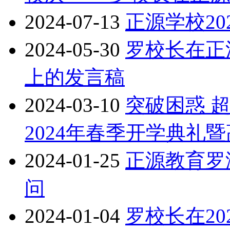
2024-07-13
正源学校2
2024-05-30
罗校长在正
上的发言稿
2024-03-10
突破困惑 
2024年春季开学典礼
2024-01-25
正源教育罗
问
2024-01-04
罗校长在2