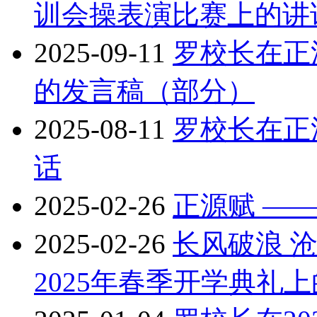
训会操表演比赛上的讲
2025-09-11
罗校长在正
的发言稿（部分）
2025-08-11
罗校长在正
话
2025-02-26
正源赋 —
2025-02-26
长风破浪 
2025年春季开学典礼