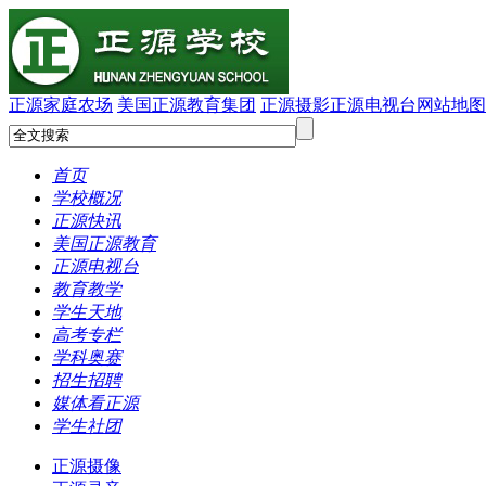
正源家庭农场
美国正源教育集团
正源摄影
正源电视台
网站地图
首页
学校概况
正源快讯
美国正源教育
正源电视台
教育教学
学生天地
高考专栏
学科奥赛
招生招聘
媒体看正源
学生社团
正源摄像