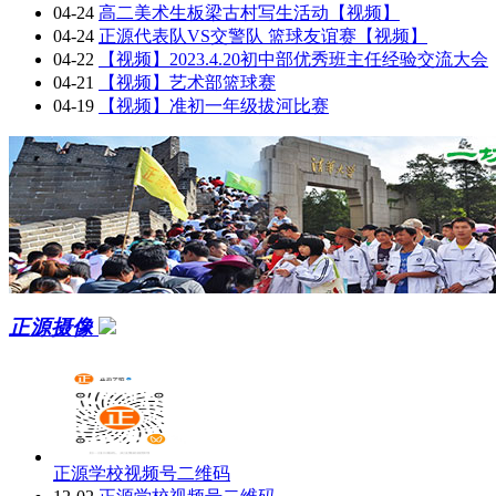
04-24
高二美术生板梁古村写生活动【视频】
04-24
正源代表队VS交警队 篮球友谊赛【视频】
04-22
【视频】2023.4.20初中部优秀班主任经验交流大会
04-21
【视频】艺术部篮球赛
04-19
【视频】准初一年级拔河比赛
正源摄像
正源学校视频号二维码