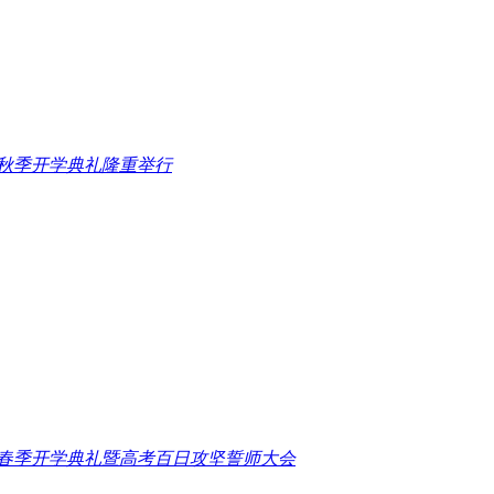
5秋季开学典礼隆重举行
25春季开学典礼暨高考百日攻坚誓师大会