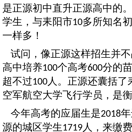
是正源初中直升正源高中的
学生，与耒阳市
多所知名
10
一样多！
试问，像正源这样招生并不
高中培养
个高考
分的
100
600
超不过
人。正源还囊括了
100
空军航空大学飞行学员，是
今年高考的应届生是
年
2018
源的城区学生
人，来缴
1719