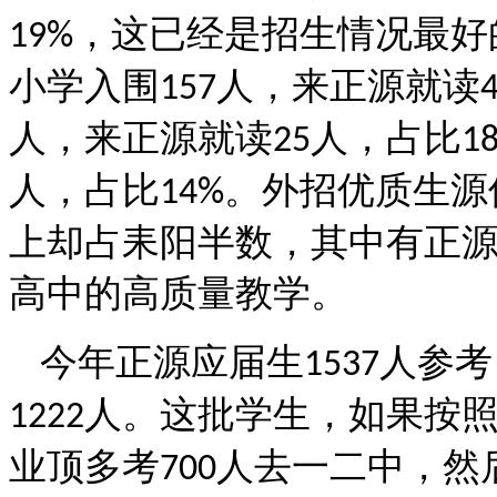
，这已经是招生情况最好
19%
小学入围
人，来正源就读
157
人，来正源就读
人，占比
25
1
人，占比
。外招优质生源
14%
上却占耒阳半数，其中有正
高中的高质量教学。
今年正源应届生
人参考
1537
人。这批学生，如果按
1222
业顶多考
人去一二中，然
700