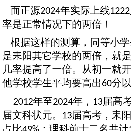
而正源
年实际上线
2024
1222
率是正常情况下的两倍！
根据这样的测算，同等小学
是耒阳其它学校的两倍，就
几率提高了一倍。从初一就
他学校学生平均要高出
分
60
年至
年，
届高
2012
2024
13
届文科状元。
届高考，耒
13
占比
；理科前十二名共计
49%