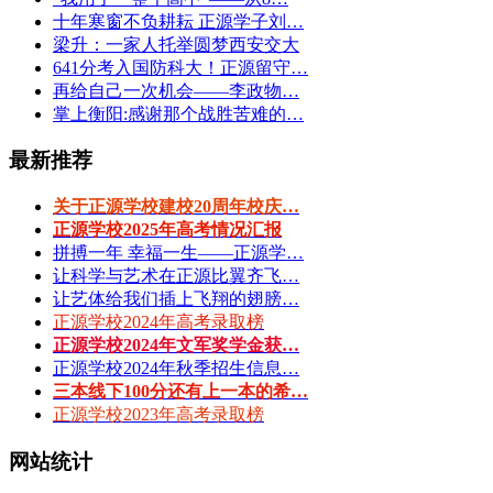
十年寒窗不负耕耘 正源学子刘…
梁升：一家人托举圆梦西安交大
641分考入国防科大！正源留守…
再给自己一次机会——李政物…
掌上衡阳:感谢那个战胜苦难的…
最新推荐
关于正源学校建校20周年校庆…
正源学校2025年高考情况汇报
拼搏一年 幸福一生——正源学…
让科学与艺术在正源比翼齐飞…
让艺体给我们插上飞翔的翅膀…
正源学校2024年高考录取榜
正源学校2024年文军奖学金获…
正源学校2024年秋季招生信息…
三本线下100分还有上一本的希…
正源学校2023年高考录取榜
网站统计