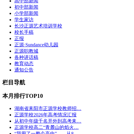
高中部新闻
初中部新闻
小学部新闻
学生家访
长沙正源艺术培训学校
校长手稿
正报
正源·Sundance幼儿园
正源职教城
各种讲话稿
教育动态
通知公告
栏目导航
本月排行TOP10
湖南省耒阳市正源学校教师招…
正源学校2026年高考情况汇报
从初中年级千名开外到高考耒…
正源学校高二“青麓山的焰火…
“我用了一整个高中”——从8…