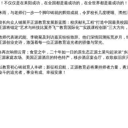
的！不仅仅是在耒阳成功，在全国都是最成功的，在全世界都是最成功的！
沐雨，与老师们一步一个脚印铸就的辉煌成就，令罗校长几度哽咽、潸然
校长向众人铺展开正源教育发展新蓝图：校庆献礼工程
“打造中国最美校
源将锚定“艺术与科技比翼齐飞”“教育国际化”“实践课程创新”三大方向
教师代表谢武能、李晓菊及到访嘉宾纷纷致辞。他们深情回溯拓荒岁月，
正源创业史诗，激荡着每一位正源教育追光者的骄傲与荣光。
角再次响彻云霄；食堂之中，二十年如一日的原生态正源土菜勾起浓浓“乡
阳正源家庭农场、美国正源酒庄的特色特产，移步酒店宴会厅，欢歌叙旧庆
以教育初心铸就育人丰碑；新征程启航，正源教育必将秉持师者力量，勇
奋斗的追光者，事业有成、幸福安康！