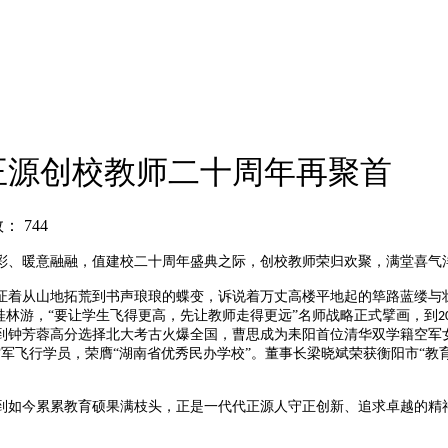
正源创校教师二十周年再聚首
数：
744
彩、暖意融融，值建校二十周年盛典之际，创校教师荣归欢聚，满堂喜气
证着从山地拓荒到书声琅琅的蝶变，诉说着万丈高楼平地起的筚路蓝缕与
桂林游，“要让学生飞得更高，先让教师走得更远”名师战略正式擘画，到
2
到钟芳蓉高分选择北大考古火爆全国，曹思成为耒阳首位清华双学籍空军
军飞行学员，荣膺“湖南省优秀民办学校”。董事长梁晓斌荣获衡阳市“教
到如今累累教育硕果满枝头，正是一代代正源人守正创新、追求卓越的精
。