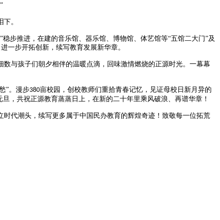
”
泪下。
园”稳步推进，在建的音乐馆、器乐馆、博物馆、体艺馆等“五馆二大门”及
，进一步开拓创新，续写教育发展新华章。
细数与孩子们朝夕相伴的温暖点滴，回味激情燃烧的正源时光。一幕幕
愁”。漫步
亩校园，创校教师们重拾青春记忆，见证母校日新月异的
380
元旦，共祝正源教育蒸蒸日上，在新的二十年里乘风破浪、再谱华章！
立时代潮头，续写更多属于中国民办教育的辉煌奇迹！致敬每一位拓荒