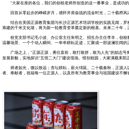
“大家在座的各位，我们的创校老师所创造的这一番事业，是成功
回首从零起步的峥嵘岁月，感怀并肩奋战的流金时光，二十载栉风
结合在美国正源教育集团与长沙正源艺术培训学校的实践见闻，罗
筹建的千米文化墙，将为新一轮教育变革奠定新的根基。未来二十年，正
校党支部书记毛小波、办公室主任朱明之、招生办主任李丰，创校
温馨场景、一个个动人瞬间、一串串耕耘足迹，汇聚成一部波澜壮阔的
广场之上，
“正源正源，勇往直前，敢打敢拼，敢为人先”的励志号
发展新貌，实地探访“五馆二大门”建设现场。惜别校园，大家满载耒
师者如光，微以致远；杏坛耕耘，薪火绵延。二十载春秋，正源人
者、奉献者，祝福每一位正源人，以及所有为教育事业与祖国建设不懈