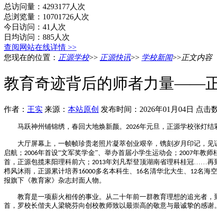
总访问量：4293177人次
总浏览量：10701726人次
今日访问：41人次
日均访问：885人次
查阅网站在线详情 >>
您现在的位置：
正源学校
>>
正源快讯
>>
学校新闻
>>
正文内容
教育奇迹背后的师者力量——
作者：
王实
来源：
本站原创
发布时间：2026年01月04日 点击
马跃神州铺锦绣，春回大地焕新颜。
年元旦，正源学校张灯结
2026
大厅屏幕上，一帧帧珍贵老照片凝萃创业艰辛，镌刻岁月印记，见
启航；
年首设“文军奖学金”、举办首届小学生运动会；
年教师
2006
2007
首，正源包揽耒阳理科前六；
年刘凡犁登顶湖南省理科桂冠……再
2013
栉风沐雨，正源累计培养
多名本科生、
名清华北大生、
名海空
16000
16
12
报旗下《教育家》杂志封面人物。
教育是一项薪火相传的事业。从二十年前一群教育理想的追光者，
首，罗校长偕夫人梁晓芬向创校教师致以最崇高的敬意与最诚挚的感谢