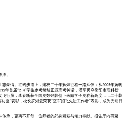
洋洋。
壮志豪情。红砖步道上，建校二十年辉煌征程一路延伸：从
年扬帆
2005
年首届“
”学生参考缔结正源高考神话，潘军勇夺衡阳市理科榜
012
2+4
女飞行员，李春斩获全国奥数银牌创下耒阳学子奥赛新高度……二十载
育功臣”表彰，校长罗湘云荣获“空军招飞先进工作者”表彰，成为光明日
神传承，更离不开每一位师者的躬身耕耘与倾力奉献。报告厅内再聚