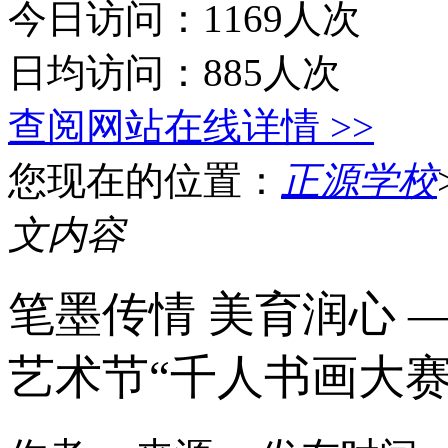
今日访问：1169人次
日均访问：885人次
查阅网站在线详情 >>
您现在的位置：
正源学校
文内容
笔墨传情 美育润心 
艺术节“千人书画大赛