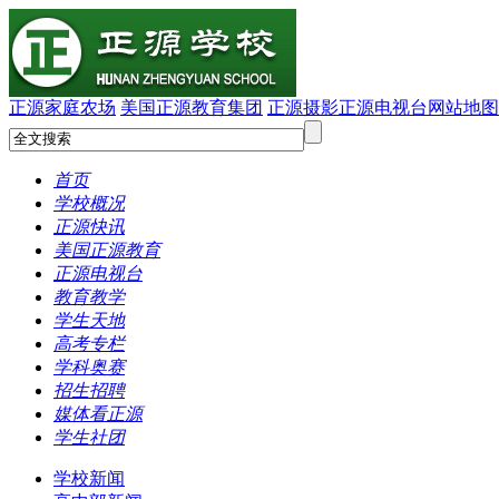
正源家庭农场
美国正源教育集团
正源摄影
正源电视台
网站地图
首页
学校概况
正源快讯
美国正源教育
正源电视台
教育教学
学生天地
高考专栏
学科奥赛
招生招聘
媒体看正源
学生社团
学校新闻