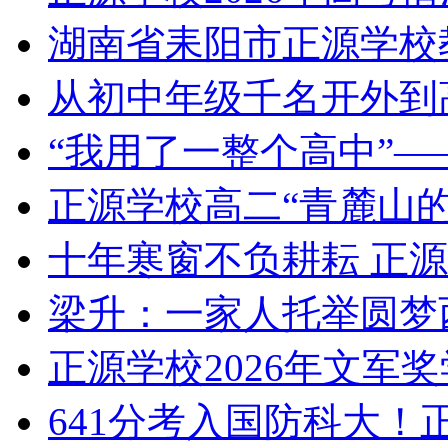
湖南省耒阳市正源学校
从初中年级千名开外到
“我用了一整个高中”—
正源学校高二“青麓山
十年寒窗不负耕耘 正
梁升：一家人托举圆梦
正源学校2026年文军
641分考入国防科大！