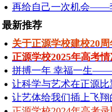
再给自己一次机会——
最新推荐
关于正源学校建校20
正源学校2025年高考
拼搏一年 幸福一生—
让科学与艺术在正源比
让艺体给我们插上飞翔
正源学校2024年高考