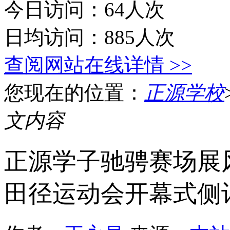
今日访问：64人次
日均访问：885人次
查阅网站在线详情 >>
您现在的位置：
正源学校
文内容
正源学子驰骋赛场展
田径运动会开幕式侧